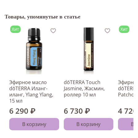
Товары, упомянутые в статье
Хит
Хит
Эфирное масло
dōTERRA Touch
Эфирно
dōTERRA Иланг-
Jasmine, Жасмин,
dōTERRA
иланг, Ylang Ylang,
роллер 10 мл
Patchoul
15 мл
6 290 ₽
6 730 ₽
4 720
В корзину
В корзину
В 