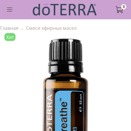
0
Главная
Смеси эфирных масел
Хит