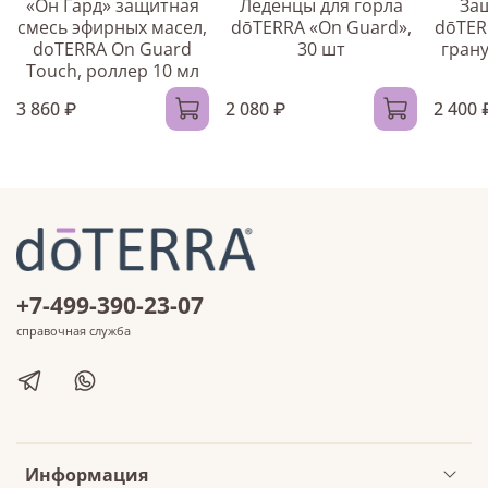
«Он Гард» защитная
Леденцы для горла
За
смесь эфирных масел,
dōTERRA «On Guard»,
dōTER
doTERRA On Guard
30 шт
грану
Touch, роллер 10 мл
3 860 ₽
2 080 ₽
2 400 
+7-499-390-23-07
справочная служба
Информация