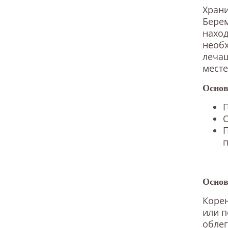
Храни
Бере
нахо
необх
лечащ
месте
Основ
О
Основ
Корен
или 
облег