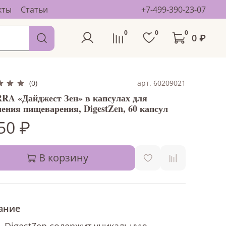
кты
Статьи
+7-499-390-23-07
0
0
0
0 ₽
арт. 60209021
(0)
RA «Дайджест Зен» в капсулах для
ения пищеварения, DigestZen, 60 капсул
50 ₽
В корзину
ание
 DigestZen содержит уникальную