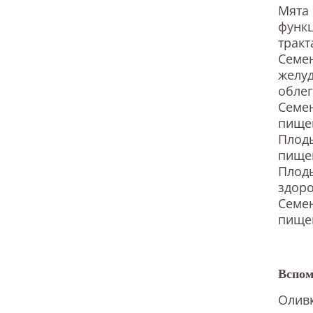
Мята 
функ
тракт
Семе
желуд
облег
Семен
пище
Плоды
пище
Плоды
здор
Семен
пище
Вспом
Оливк