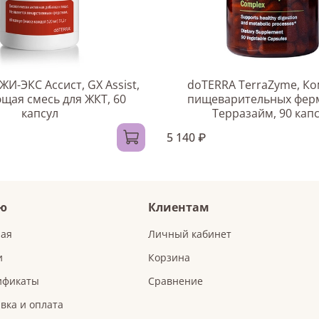
И-ЭКС Ассист, GX Assist,
doTERRA TerraZyme, К
ая смесь для ЖКТ, 60
пищеварительных фер
капсул
Терразайм, 90 кап
5 140 ₽
ю
Клиентам
ная
Личный кабинет
и
Корзина
ификаты
Сравнение
вка и оплата