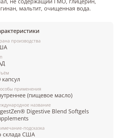
ал, не содержащий ГМО, глицерин,
гинан, мальтит, очищенная вода.
арактеристики
рана производства
ША
п
АД
бъём
0 капсул
особы применения
нутреннее (пищевое масло)
ждународное название
gestZen® Digestive Blend Softgels
upplements
имечание-подсказка
о склада США