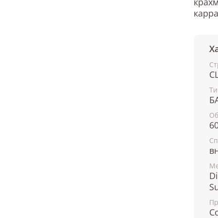
крахм
карра
Х
Ст
С
Ти
Б
О
6
Сп
в
Ме
Di
S
Пр
С