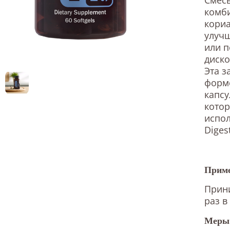
комби
кориа
улучш
или 
диско
Эта з
форм
капсу
котор
испо
Diges
Приме
Прини
раз в
Меры 