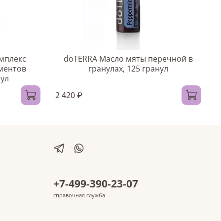
омплекс
doTERRA Масло мяты перечной в
Д
ментов
гранулах, 125 гранул
сул
2 420 ₽
4
+7-499-390-23-07
справочная служба