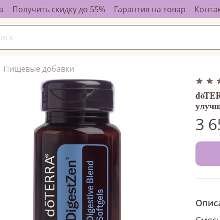
а
Получить скидку до 55%
Гарантия на товар
Конта
Пищевые добавки
dōTER
улучш
3 6
Опис
Смесь