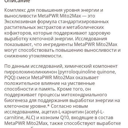
Описание
Комплекс для повышения уровня энергии и
выносливости MetaPWR Mito2Max — это
Эксклюзивная формула стандартизированных
растительных экстрактов и метаболических
кофакторов, которые поддерживают здоровую
выработку клеточной энергии. Исследования
показывают, что ингредиенты MetaPWR Mito2Max
могут способствовать повышению выносливости и
снижению утомляемости.
По данным исследований, химический компонент
пирролохинолинхинон (pyrroloquinoline quinone,
PQQ) смеси MetaPWR Mito2Max оказывает
положительное влияние на умственные
способности и память. Кроме того, он
поддерживает процессы митохондриального
биогенеза для поддержания выработки энергии на
клеточном уровне.* Согласно новым
исследованиям, ацетил-L-карнитин (acetyl-L-
carnitine, ALC) и коэнзим Q10, входящие в состав
MetaPWR Mito2Max, также способствуют выработке