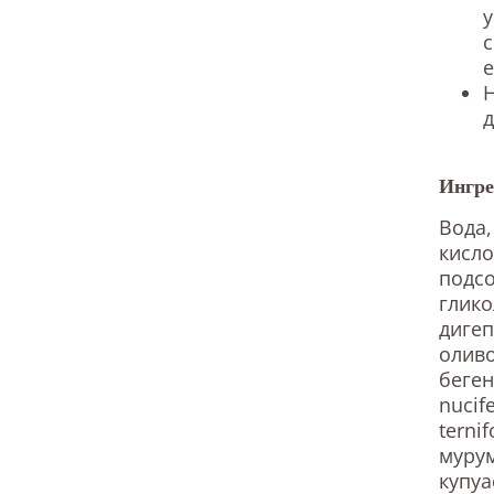
е
д
Ингре
Вода,
кисло
подсо
глико
дигеп
оливо
беген
nucif
terni
мурум
купуа