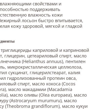
увлажняющими свойствами и
способностью поддерживать
стественную влажность кожи
Нежирный лосьон быстро впитывается,
елая кожу здоровой, мягкой и гладкой
диенты
 триглицериды каприловой и каприновой
т, глицерин, цетеариловый спирт, масло
лнечника (Helianthus annuus), пентилен
ль, микрокристаллическая целлюлоза,
тил сукцинат, глицерилстеарат, калия
ил гидролизованный протеин овса,
иловый спирт, масло кокоса (Cocos
era), масло макадамии (Macadamia
folia), масло оливы (Olea europaea), масло
уру (Astrocaryum murumuru), масло
су (Theobroma grandiflorum), масло кукуи