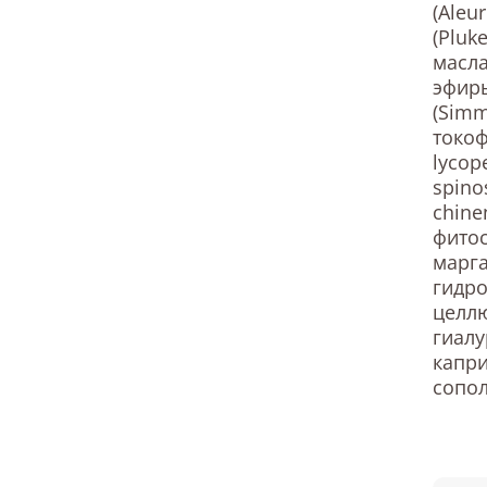
(Aleu
(Pluk
масла
эфир
(Simm
токоф
lycop
spino
chine
фитос
марга
гидро
целлю
гиалу
капр
сопо