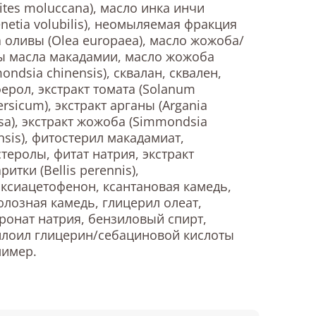
rites moluccana), масло инка инчи
enetia volubilis), неомыляемая фракция
 оливы (Olea europaea), масло жожоба/
ы масла макадамии, масло жожоба
ondsia chinensis), сквалан, сквален,
ерол, экстракт томата (Solanum
ersicum), экстракт арганы (Argania
sa), экстракт жожоба (Simmondsia
nsis), фитостерил макадамиат,
теролы, фитат натрия, экстракт
ритки (Bellis perennis),
ксиацетофенон, ксантановая камедь,
лозная камедь, глицерил олеат,
ронат натрия, бензиловый спирт,
илоил глицерин/себациновой кислоты
лимер.