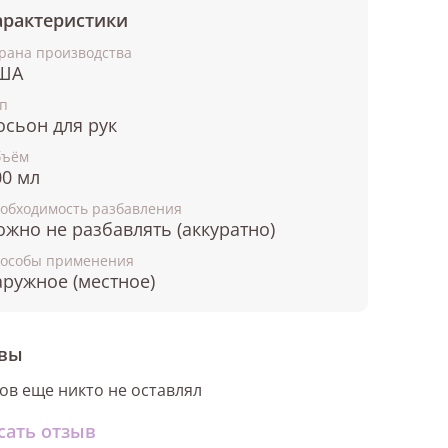
арактеристики
рана производства
ША
п
осьон для рук
бъём
00 мл
обходимость разбавления
ожно не разбавлять (аккуратно)
особы применения
аружное (местное)
вы
ов еще никто не оставлял
сать отзыв