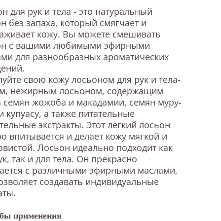
н для рук и тела - это натуральный
н без запаха, который смягчает и
аживает кожу. Вы можете смешивать
он с вашими любимыми эфирными
ами для разнообразных ароматических
ений.
уйте свою кожу лосьоном для рук и тела-
им, нежирным лосьоном, содержащим
 семян жожоба и макадамии, семян муру-
и купуасу, а также питательные
тельные экстракты. Этот легкий лосьон
о впитывается и делает кожу мягкой и
вистой. Лосьон идеально подходит как
ук, так и для тела. Он прекрасно
ается с различными эфирными маслами,
озволяет создавать индивидуальные
аты.
бы применения