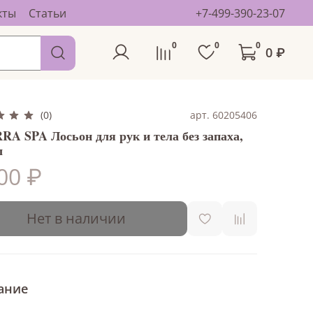
кты
Статьи
+7-499-390-23-07
0
0
0
0 ₽
арт. 60205406
(0)
RA SPA Лосьон для рук и тела без запаха,
л
00 ₽
Нет в наличии
ание