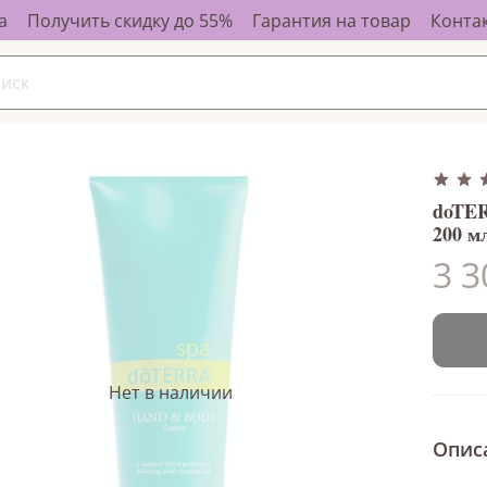
а
Получить скидку до 55%
Гарантия на товар
Конта
doTER
200 м
3 3
Нет в наличии
Опис