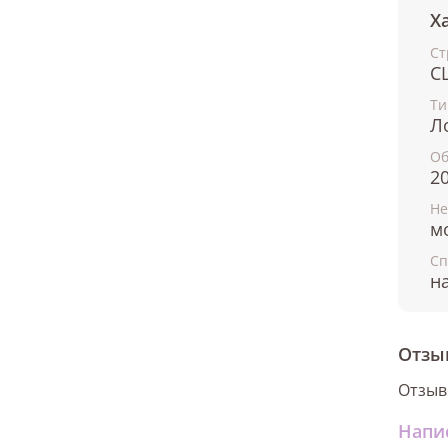
Х
Ст
С
Ти
Л
О
2
Не
м
Сп
н
Отзы
Отзыв
Напи