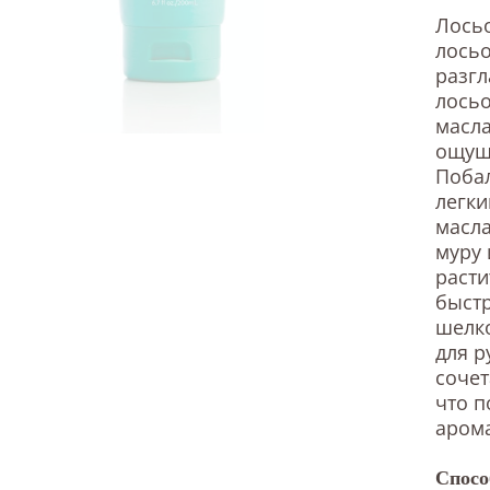
Лосьо
лосьо
разгл
лось
масл
ощущ
Побал
легк
масла
муру 
расти
быстр
шелко
для р
сочет
что п
аром
Спосо