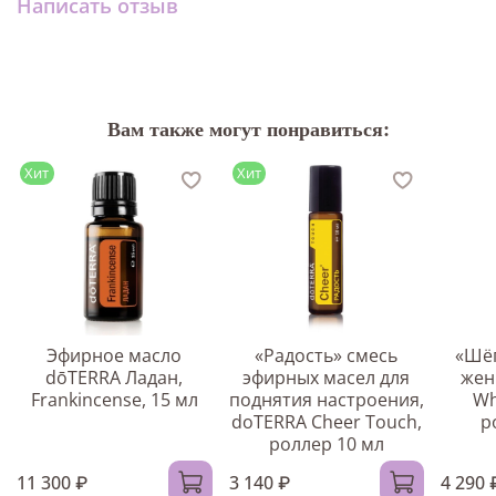
Написать отзыв
Вам также могут понравиться:
Хит
Хит
Эфирное масло
«Радость» смесь
«Шёп
dōTERRA Ладан,
эфирных масел для
жен
Frankincense, 15 мл
поднятия настроения,
Wh
doTERRA Cheer Touch,
р
роллер 10 мл
11 300 ₽
3 140 ₽
4 290 