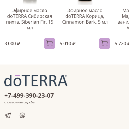
Эфирное масло
Эфирное масло
Ма
dōTERRA Сибирская
dōTERRA Корица,
Ма
пихта, Siberian Fir, 15
Сinnamon Bark, 5 мл
вани
мл
V
3 000 ₽
5 010 ₽
5 720 
+7-499-390-23-07
справочная служба