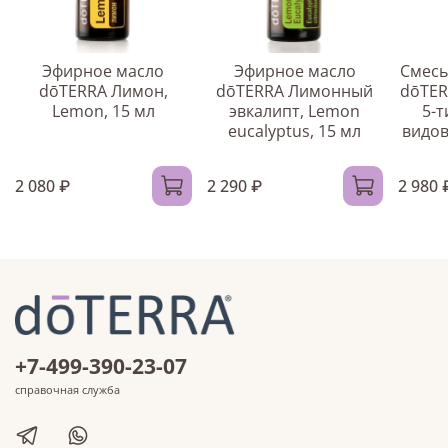
Эфирное масло
Эфирное масло
Смесь
dōTERRA Лимон,
dōTERRA Лимонный
dōTER
Lemon, 15 мл
эвкалипт, Lemon
5-т
eucalyptus, 15 мл
видов
2 080 ₽
2 290 ₽
2 980 
+7-499-390-23-07
справочная служба