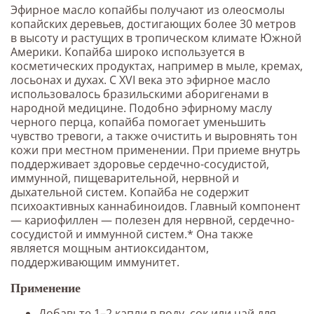
Эфирное масло копайбы получают из олеосмолы
копайских деревьев, достигающих более 30 метров
в высоту и растущих в тропическом климате Южной
Америки. Копайба широко используется в
косметических продуктах, например в мыле, кремах,
лосьонах и духах. С XVI века это эфирное масло
использовалось бразильскими аборигенами в
народной медицине. Подобно эфирному маслу
черного перца, копайба помогает уменьшить
чувство тревоги, а также очистить и выровнять тон
кожи при местном применении. При приеме внутрь
поддерживает здоровье сердечно-сосудистой,
иммунной, пищеварительной, нервной и
дыхательной систем. Копайба не содержит
психоактивных каннабиноидов. Главный компонент
— кариофиллен — полезен для нервной, сердечно-
сосудистой и иммунной систем.* Она также
является мощным антиоксидантом,
поддерживающим иммунитет.
Применение
Добавьте 1–2 капли в воду, сок или чай для