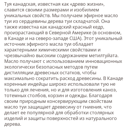
Туя канадская, известная как «древо жизни»,
славится своими размерами и изобилием
уникальных свойств. Мы получаем эфирное масло
туи из сердцевины дерева туи складчатой. Она
также известна как канадский красный кедр,
произрастающий в Северной Америке (в основном,
в Канаде и на северо-западе США). Этот уникальный
источник эфирного масла туи обладает
характерными химическими свойствами и
чрезвычайно высоким содержанием метилтуйата.
Масло получают с использованием инновационных
экологически безопасных методов путем
дистилляции древесных остатков, чтобы
максимально сократить расход древесины. В Канаде
коренные индейцы широко использовали тую не
только для лечения, но и для изготовления каноэ,
тотемных столбов, корзин и одежды. Благодаря
своим природным консервирующим свойствам
масло туи защищает древесину от гниения, что
делает ее популярной для обработки столярных
изделий и защиты поверхностей из натурального
дерева.