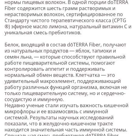
нормы пищевых волокон. В одной порции doTERRA
Fiber содержится шесть грамм растворимых и
нерастворимых волокон, сертифицированное по
Стандарту чистого терапевтического класса (CPTG
®) эфирное масло лимона, натуральный витамин C и
уникальная смесь пребиотиков.
Белок, входящий в состав dōTERRA Fiber, получают
из натуральных продуктов ― яблок, тапиоки и
семян льна, ― которые способствуют правильной
работе пищеварительной системы, помогают
контролировать аппетит и поддерживать
нормальный обмен веществ. Клетчатка ― это
удивительный макроэлемент, поддерживающий
работу различных функций организма, включая не
только пищеварительную систему, но и сердечно-
сосудистую и иммунную.
Недавно ученые стали изучать важность кишечной
микрофлоры и ее взаимосвязь с иммунной
системой. Результаты научных исследований
показали, что в желудочно-кишечном тракте
находится значительная часть иммунной системы.
Специальная смесь пребиотиков dōTERRA Fiber