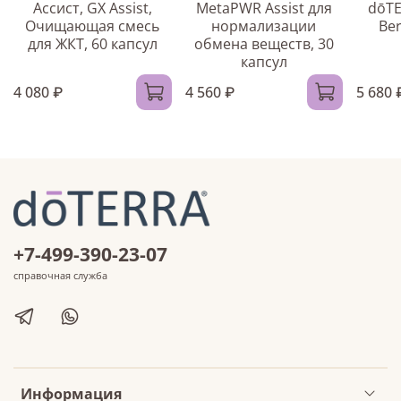
Ассист, GX Assist,
MetaPWR Assist для
dōTE
Очищающая смесь
нормализации
Be
для ЖКТ, 60 капсул
обмена веществ, 30
капсул
4 080 ₽
4 560 ₽
5 680 
+7-499-390-23-07
справочная служба
Информация