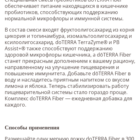
обеспечивает питание находящихся в кишечнике
пробиотиков, способствующих поддержанию
нормальной микрофлоры и иммунной системы.
В состав смеси входят фруктоолигосахарид из корня
цикория и топинамбура, изомальтоолигосахарид и
ксилоолигосахарид. doTERRA TerraZyme® и PB
Assist+® также способствуют поддержанию
здоровой микрофлоры кишечника, а dōTERRA Fiber
станет прекрасным дополнением к вашему рациону,
направленному на улучшение пищеварения и
повышение иммунитета. Добавьте dōTERRA Fiber в
воду и насладитесь приятным напитком со вкусом
лимона и яблока. Теперь стабилизировать работу
пищеварительной системы стало гораздо проще.
Комплекс doTERRA Fiber ― ежедневная добавка для
каждого.
Способы применения
Размешайте одну мерную ложку doTERRA Fiber в 300