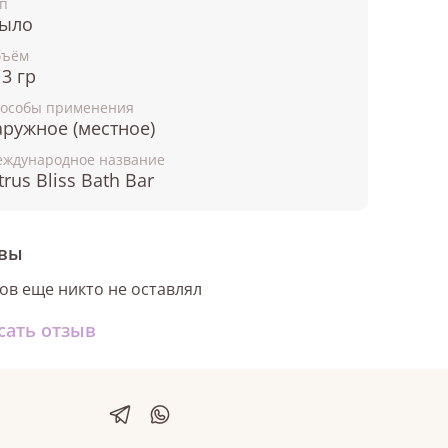
п
ыло
бъём
3 гр
особы применения
аружное (местное)
ждународное название
trus Bliss Bath Bar
вы
ов еще никто не оставлял
сать отзыв