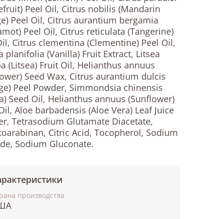
fruit) Peel Oil, Citrus nobilis (Mandarin
e) Peel Oil, Citrus aurantium bergamia
mot) Peel Oil, Citrus reticulata (Tangerine)
il, Citrus clementina (Clementine) Peel Oil,
a planifolia (Vanilla) Fruit Extract, Litsea
a (Litsea) Fruit Oil, Helianthus annuus
lower) Seed Wax, Citrus aurantium dulcis
ge) Peel Powder, Simmondsia chinensis
ba) Seed Oil, Helianthus annuus (Sunflower)
il, Aloe barbadensis (Aloe Vera) Leaf Juice
r, Tetrasodium Glutamate Diacetate,
toarabinan, Citric Acid, Tocopherol, Sodium
ide, Sodium Gluconate.
арактеристики
рана производства
ША