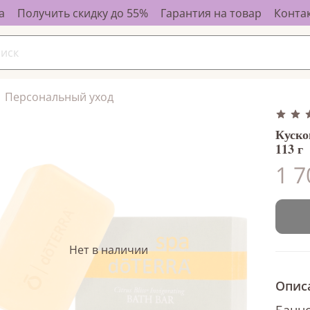
а
Получить скидку до 55%
Гарантия на товар
Конта
Персональный уход
Куско
113 г
1 7
Нет в наличии
Опис
Банно