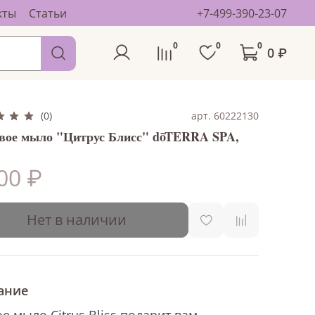
кты
Статьи
+7-499-390-23-07
0
0
0
0 ₽
арт. 60222130
(0)
вое мыло "Цитрус Блисс" dōTERRA SPA,
00 ₽
Нет в наличии
ание
е мыло Citrus Bliss подарит вам