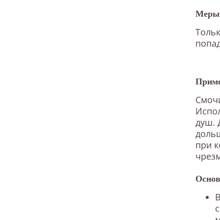
Меры 
Тольк
попад
Приме
Смочи
Испол
душ. 
дольш
при к
чрезм
Основ
В
м