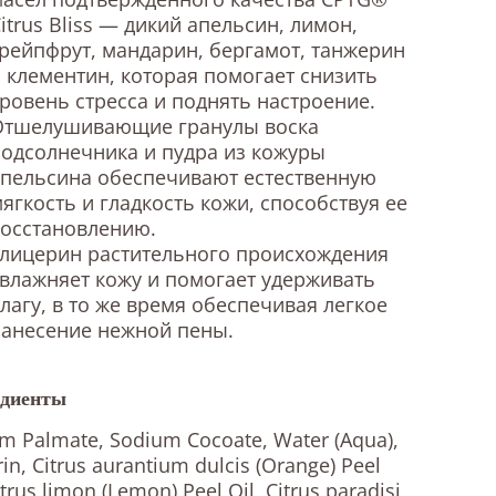
itrus Bliss — дикий апельсин, лимон,
рейпфрут, мандарин, бергамот, танжерин
 клементин, которая помогает снизить
ровень стресса и поднять настроение.
Отшелушивающие гранулы воска
одсолнечника и пудра из кожуры
пельсина обеспечивают естественную
ягкость и гладкость кожи, способствуя ее
восстановлению.
Глицерин растительного происхождения
влажняет кожу и помогает удерживать
лагу, в то же время обеспечивая легкое
нанесение нежной пены.
диенты
m Palmate, Sodium Cocoate, Water (Aqua),
rin, Citrus aurantium dulcis (Orange) Peel
itrus limon (Lemon) Peel Oil, Citrus paradisi