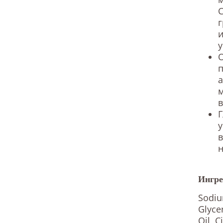
C
г
и
у
п
а
м
у
в
Ингре
Sodiu
Glyce
Oil, C