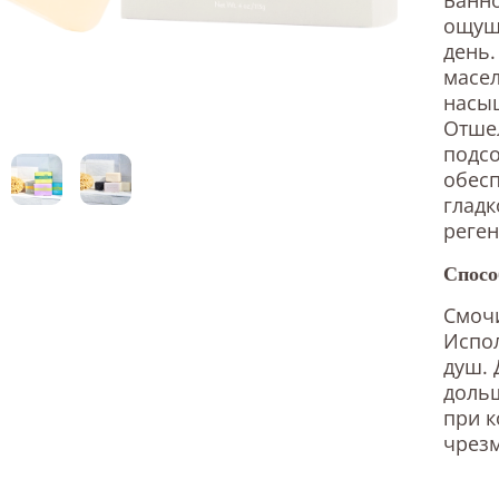
ощуще
день
масел
насы
Отше
подсо
обесп
гладк
реге
Спосо
Смочи
Испол
душ. 
дольш
при к
чрезм