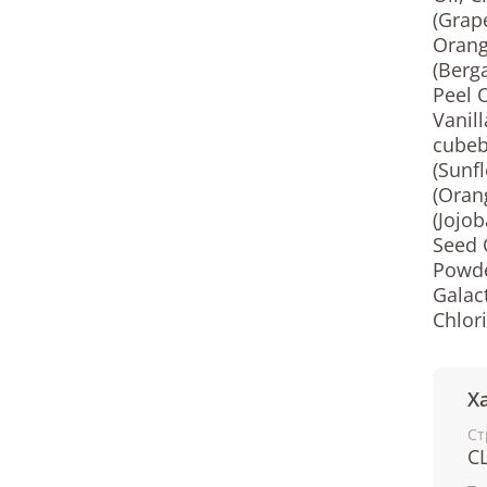
(Grape
Orang
(Berga
Peel O
Vanill
cubeb
(Sunf
(Oran
(Jojo
Seed O
Powde
Galac
Chlor
Х
Ст
С