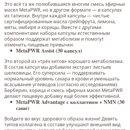
Это всё та же полюбившаяся многим смесь эфирных
масел MetaPWR, но в другом формате — в капсулах
из тапиоки. Внутри каждой капсулы — чистые
сертифицированные масла грейпфрута, лимона,
мяты, имбиря и корицы. Вместе с другими
компонентами набора капсулы естественным
образом поддержат метаболизм и помогут
изменить пищевые привычки.
MetaPWR Assist (30 капсул)
Это второй из «‎трёх китов» хорошего метаболизма.
В состав капсул мы добавили экстракт листьев
шелковицы. Его суперсила — поддерживать
нормальный уровень сахара в крови и уменьшать
всасывание углеводов (согласно исследованиям).
Берберин, корица и смесь эфирных масел MetaPWR
делают пищевую добавку ещё более эффективной.
MetaPWR Advantage с коллагеном + NMN (30
саше)
Войдите во вкус здорового образа жизни! Девять
типов коллагена в составе улучшают внешний вид