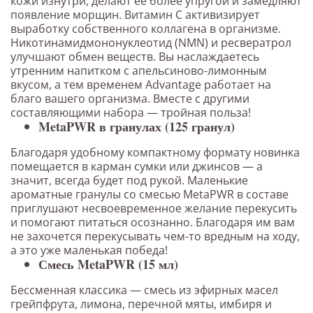
кожи изнутри, делают её более упругой и замедляют
появление морщин. Витамин С активизирует
выработку собственного коллагена в организме.
Никотинамидмононуклеотид (NMN) и ресвератрол
улучшают обмен веществ. Вы наслаждаетесь
утренним напитком с апельсиново-лимонным
вкусом, а тем временем Advantage работает на
благо вашего организма. Вместе с другими
составляющими набора — тройная польза!
MetaPWR в гранулах (125 гранул)
Благодаря удобному компактному формату новинка
помещается в карман сумки или джинсов — а
значит, всегда будет под рукой. Маленькие
ароматные гранулы со смесью MetaPWR в составе
приглушают несвоевременное желание перекусить
и помогают питаться осознанно. Благодаря им вам
не захочется перекусывать чем-то вредным на ходу,
а это уже маленькая победа!
Смесь MetaPWR (15 мл)
Бессменная классика — смесь из эфирных масел
грейпфрута, лимона, перечной мяты, имбиря и