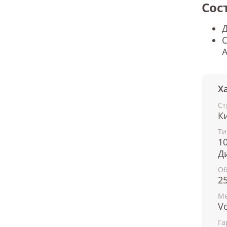
Сос
Д
С
Х
Ст
К
Ти
1
Д
О
2
Ме
Vo
Га