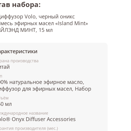
тав набора:
иффузор Volo, черный оникс
месь эфирных масел «Island Mint»
АЙЛЭНД МИНТ, 15 мл
арактеристики
рана производства
итай
п
00% натуральное эфирное масло,
иффузор для эфирных масел, Набор
бъём
50 мл
ждународное название
lo® Onyx Diffuser Accessories
рантия производителя (мес.)