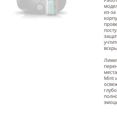
модел
из-за
корпу
пров
посту
защит
учтит
вскры
Лими
перен
места
Mint 
осве
глубо
полно
эмоц