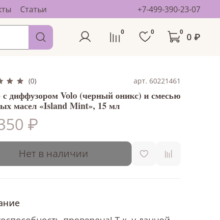
кты
Статьи
+7-499-390-23-07
0
0
0
0 ₽
арт. 60221461
(0)
 с диффузором Volo (черный оникс) и смесью
ых масел «Island Mint», 15 мл
350 ₽
Нет в наличии
ание
оспособность проверена! Т.к. у данной