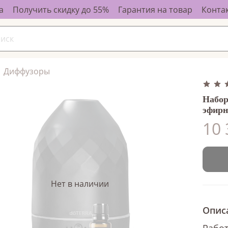
а
Получить скидку до 55%
Гарантия на товар
Конта
Диффузоры
Набор
эфирн
10 
Нет в наличии
Опис
Работ