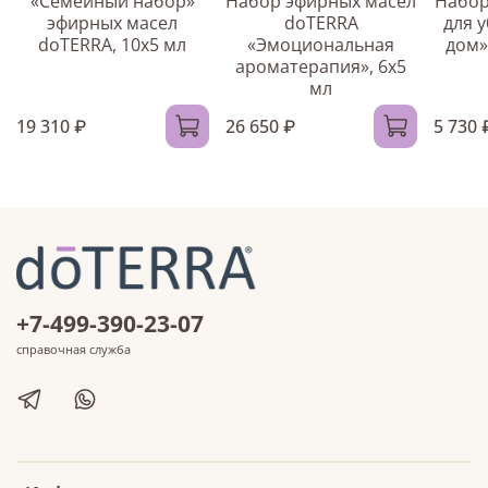
«Семейный набор»
Набор эфирных масел
Набор
эфирных масел
doTERRA
для 
doTERRA, 10x5 мл
«Эмоциональная
дом»
ароматерапия», 6x5
мл
19 310 ₽
26 650 ₽
5 730 
+7-499-390-23-07
справочная служба