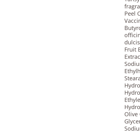
fragra
Peel 
Vaccin
Butyr
offic
dulcis
Fruit
Extra
Sodiu
Ethylh
Steara
Hydro
Hydro
Ethyl
Hydro
Olive
Glyce
Sodiu