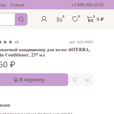
кты
Статьи
+7-499-390-23-07
0
0
0
0 ₽
арт. 60218281
(0)
ваемый кондиционер для волос dōTERRA,
in Conditioner, 237 мл
60 ₽
В корзину
ание
одвергаем наши волосы многим