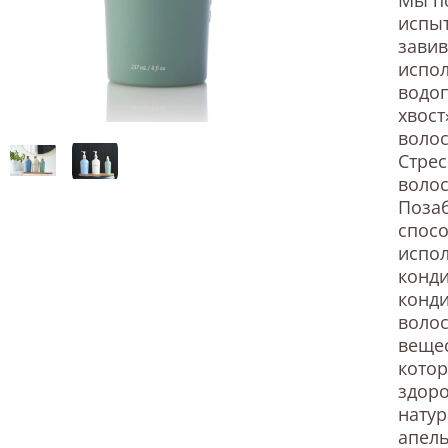
испы
завив
испол
водоп
хвост
волос
Стрес
волос
Позаб
спосо
испо
конд
конди
волос
вещес
котор
здоро
нату
апель