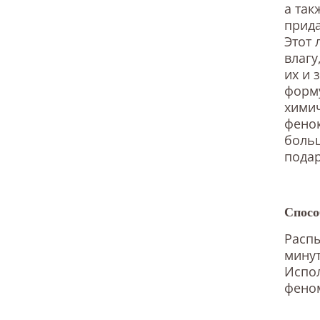
а так
прида
Этот 
влагу
их и 
форму
химич
фено
больш
подар
Спосо
Распы
минут
Испол
феном