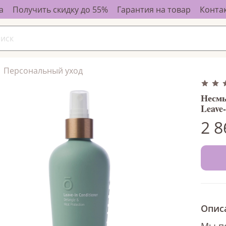
а
Получить скидку до 55%
Гарантия на товар
Конта
Персональный уход
Несмы
Leave-
2 8
Опис
Мы п