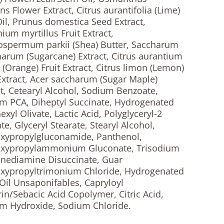
ns Flower Extract, Citrus aurantifolia (Lime)
Oil, Prunus domestica Seed Extract,
ium myrtillus Fruit Extract,
ospermum parkii (Shea) Butter, Saccharum
inarum (Sugarcane) Extract, Citrus aurantium
 (Orange) Fruit Extract, Citrus limon (Lemon)
 Extract, Acer saccharum (Sugar Maple)
ct, Cetearyl Alcohol, Sodium Benzoate,
m PCA, Diheptyl Succinate, Hydrogenated
exyl Olivate, Lactic Acid, Polyglyceryl-2
te, Glyceryl Stearate, Stearyl Alcohol,
xypropylgluconamide, Panthenol,
xypropylammonium Gluconate, Trisodium
enediamine Disuccinate, Guar
xypropyltrimonium Chloride, Hydrogenated
 Oil Unsaponifables, Capryloyl
rin/Sebacic Acid Copolymer, Citric Acid,
m Hydroxide, Sodium Chloride.