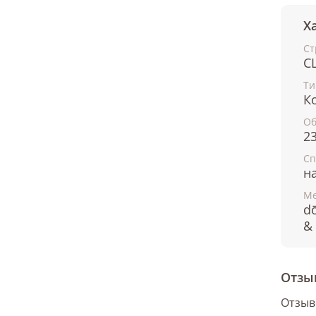
Х
Ст
С
Ти
К
О
2
Сп
н
Ме
dō
& 
Отзы
Отзыв