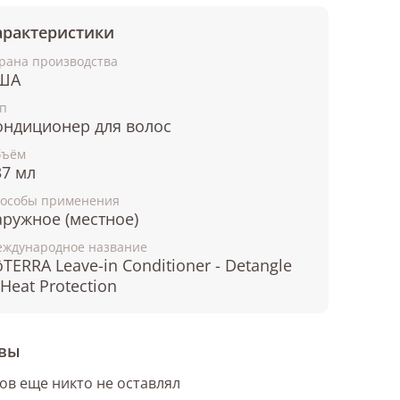
арактеристики
рана производства
ША
п
ондиционер для волос
бъём
37 мл
особы применения
аружное (местное)
ждународное название
TERRA Leave-in Conditioner - Detangle
Heat Protection
вы
ов еще никто не оставлял