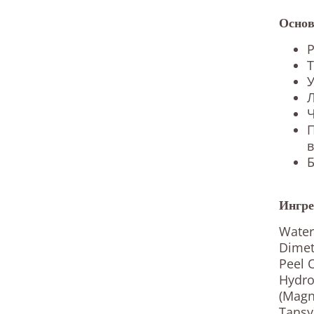
Основ
Р
Т
У
Л
Ч
П
в
Б
Ингре
Water
Dimet
Peel 
Hydro
(Magn
Tansy