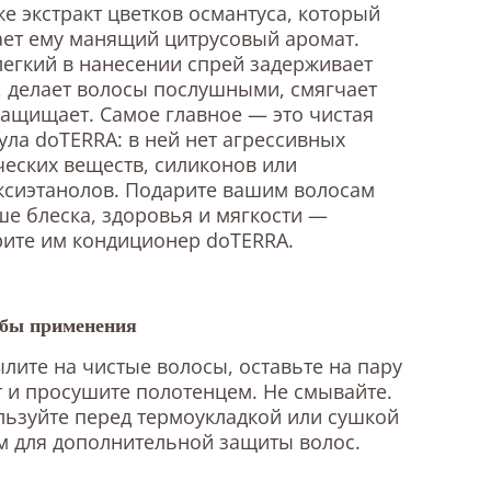
же экстракт цветков османтуса, который
ет ему манящий цитрусовый аромат.
легкий в нанесении спрей задерживает
, делает волосы послушными, смягчает
защищает. Самое главное — это чистая
ла doTERRA: в ней нет агрессивных
еских веществ, силиконов или
ксиэтанолов. Подарите вашим волосам
е блеска, здоровья и мягкости —
ите им кондиционер doTERRA.
бы применения
лите на чистые волосы, оставьте на пару
 и просушите полотенцем. Не смывайте.
ьзуйте перед термоукладкой или сушкой
 для дополнительной защиты волос.