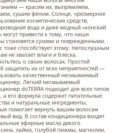
таниям — красим их, выпрямляем,
аем, сушим феном. Солнце, чрезмерное
ьзование косметических средств,
роводная вода и даже модный «конский
» могут привести к тому, что наши
ы становятся сухими и поврежденными.
с тоже способствует этому. Непослушным
ам не хватает влаги и блеска.
отьтесь о своих волосах. Простой
б защитить их от всех неприятностей —
льзовать качественный несмываемый
иционер. Легкий несмываемый
ционер doTERRA подходит для всех типов
, а его формула содержит питательные
тва и натуральные ингредиенты,
ые помогает вернуть вашим волосам
вый вид. В состав кондиционера входят
ральные эфирные масла дикого
сина, лайма, голубой пижмы, магнолии,