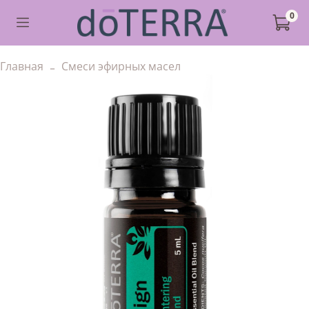
0
Главная
Смеси эфирных масел