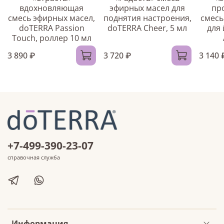
вдохновляющая
эфирных масел для
пр
смесь эфирных масел,
поднятия настроения,
смесь
doTERRA Passion
doTERRA Cheer, 5 мл
для
Touch, роллер 10 мл
3 890 ₽
3 720 ₽
3 140 
+7-499-390-23-07
справочная служба
Информация