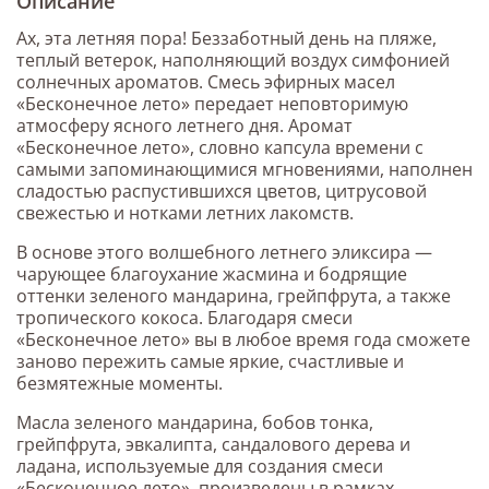
Описание
Ах, эта летняя пора! Беззаботный день на пляже,
теплый ветерок, наполняющий воздух симфонией
солнечных ароматов. Смесь эфирных масел
«Бесконечное лето» передает неповторимую
атмосферу ясного летнего дня. Аромат
«Бесконечное лето», словно капсула времени с
самыми запоминающимися мгновениями, наполнен
сладостью распустившихся цветов, цитрусовой
свежестью и нотками летних лакомств.
В основе этого волшебного летнего эликсира —
чарующее благоухание жасмина и бодрящие
оттенки зеленого мандарина, грейпфрута, а также
тропического кокоса. Благодаря смеси
«Бесконечное лето» вы в любое время года сможете
заново пережить самые яркие, счастливые и
безмятежные моменты.
Масла зеленого мандарина, бобов тонка,
грейпфрута, эвкалипта, сандалового дерева и
ладана, используемые для создания смеси
«Бесконечное лето», произведены в рамках