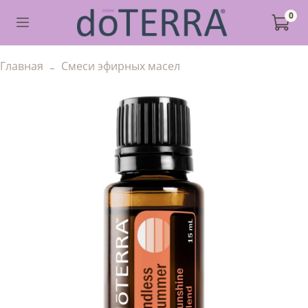
0
Главная
Смеси эфирных масел