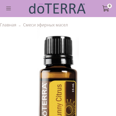
0
Главная
Смеси эфирных масел