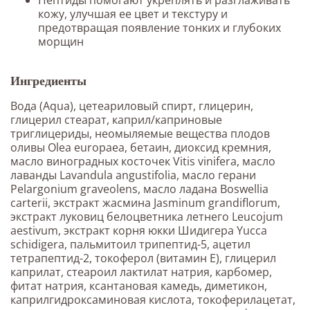
кожу, улучшая ее цвет и текстуру и
предотвращая появление тонких и глубоких
морщин
Ингредиенты
Вода (Aqua), цетеариловый спирт, глицерин,
глицерил стеарат, каприл/каприновые
триглицериды, неомыляемые вещества плодов
оливы Olea europaea, бетаин, диоксид кремния,
масло виноградных косточек Vitis vinifera, масло
лаванды Lavandula angustifolia, масло герани
Pelargonium graveolens, масло ладана Boswellia
carterii, экстракт жасмина Jasminum grandiflorum,
экстракт луковиц белоцветника летнего Leucojum
aestivum, экстракт корня юкки Шидигера Yucca
schidigera, пальмитоил трипептид-5, ацетил
тетрапептид-2, токоферол (витамин Е), глицерил
каприлат, стеароил лактилат натрия, карбомер,
фитат натрия, ксантановая камедь, диметикон,
каприлгидроксаминовая кислота, токоферилацетат,