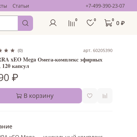
кты
Статьи
+7-499-390-23-07
0
0
0
0 ₽
арт. 60205390
(0)
RA xEO Mega Омега-комплекс эфирных
, 120 капсул
90 ₽
В корзину
ание
RRA xEO Mega — уникальный комплекс,