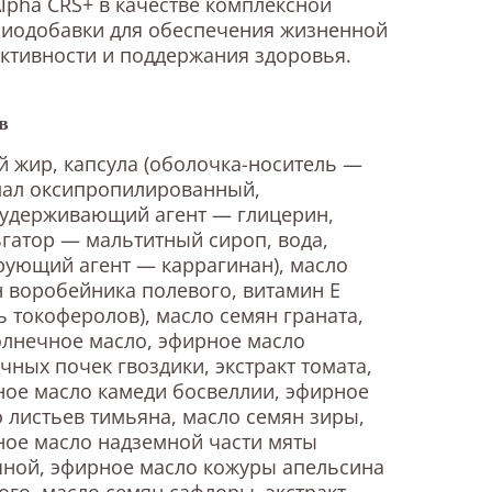
lpha CRS+ в качестве комплексной
биодобавки для обеспечения жизненной
ктивности и поддержания здоровья.
в
 жир, капсула (оболочка-носитель —
мал оксипропилированный,
оудерживающий агент — глицерин,
гатор — мальтитный сироп, вода,
ующий агент — каррагинан), масло
 воробейника полевого, витамин E
ь токоферолов), масло семян граната,
лнечное масло, эфирное масло
чных почек гвоздики, экстракт томата,
ое масло камеди босвеллии, эфирное
 листьев тимьяна, масло семян зиры,
ое масло надземной части мяты
ной, эфирное масло кожуры апельсина
ого, масло семян сафлоры, экстракт