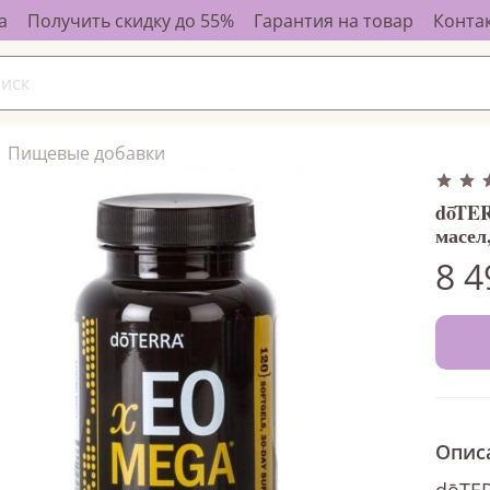
а
Получить скидку до 55%
Гарантия на товар
Конта
Пищевые добавки
dōTER
масел
8 4
Опис
dōTE