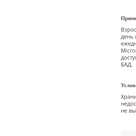
Приме
Взрос
день 
ежедн
Micro
досту
БАД.
Услов
Храни
недос
не вы