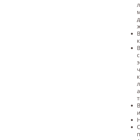
л
м
д
ж
к
В
с
к
л
а
В
и
Н
С
п