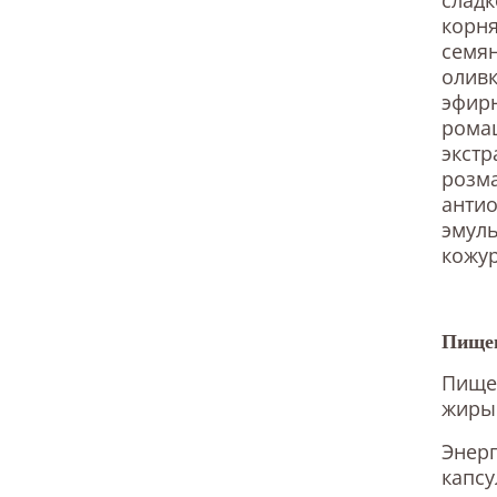
корня
семян
оливк
эфирн
ромаш
экстр
розма
антио
эмуль
кожу
Пищев
Пищев
жиры –
Энерг
капсу