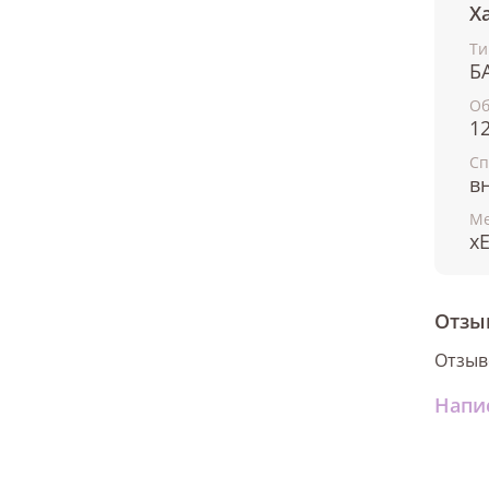
Х
Ти
Б
О
1
Сп
в
Ме
x
Отзы
Отзыв
Напи