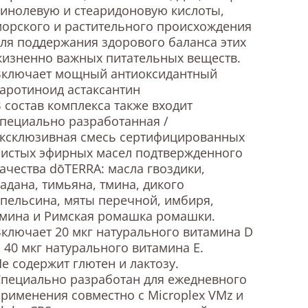
инолевую и стеаридоновую кислоты,
орского и растительного происхождения
ля поддержания здорового баланса этих
изненно важных питательных веществ.
Включает мощный антиоксидантный
аротиноид астаксантин
 состав комплекса также входит
пециально разработанная /
эксклюзивная смесь сертифицированных
чистых эфирных масел подтвержденного
ачества dōTERRA: масла гвоздики,
адана, тимьяна, тмина, дикого
пельсина, мяты перечной, имбиря,
тмина и Римская ромашка ромашки.
ключает 20 мкг натурального витамина D
 40 мкг натурального витамина Е.
е содержит глютен и лактозу.
пециально разработан для ежедневного
рименения совместно с Microplex VMz и