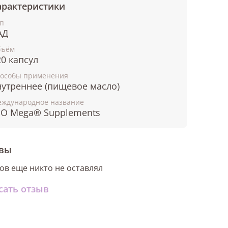
арактеристики
п
АД
бъём
20 капсул
особы применения
нутреннее (пищевое масло)
ждународное название
EO Mega® Supplements
вы
ов еще никто не оставлял
сать отзыв