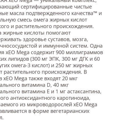
чающий сертифицированные чистые
ые масла подтвержденного качества™ и
льную смесь омега жирных кислот
ого и растительного происхождения.
а жирные кислоты помогают
рживать здоровье суставов, мозга,
чнососудистой и иммунной систем. Одна
ия xEO Mega содержит 900 миллиграммов
их липидов (300 мг ЭПК, 300 мг ДГК и 60
угих омега-3 кислот) и 250 мг жирных
т растительного происхождения. В
в xEO Mega также входят 20 мкг
ального витамина D, 40 мкг
ального витамина Е и 1 мг астаксантина,
го антиоксидантного каротиноида,
чаемого из микроводорослей xEO Mega
авливается в форме вегетарианских
л.