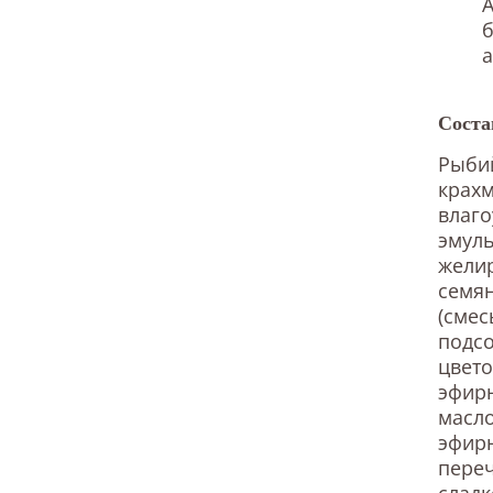
A
а
Соста
Рыбий
крах
влаг
эмуль
желир
семян
(смес
подсо
цвето
эфирн
масло
эфирн
переч
сладк