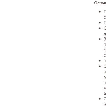
Основ
П
с
П
С
З
ф
с
п
О
ч
ж
6
С
ж