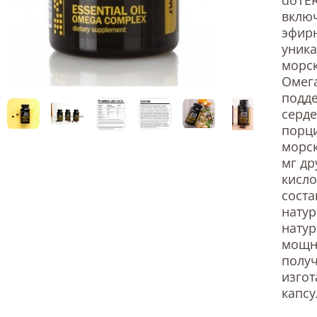
вклю
эфирн
уника
морск
Омег
подде
серде
порц
морск
мг др
кисло
соста
натур
натур
мощно
полу
изгот
капсу