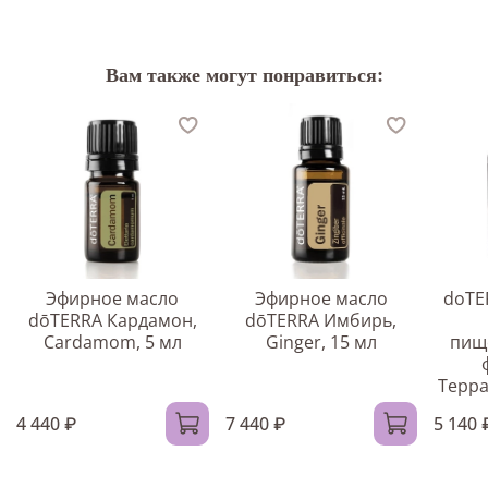
Вам также могут понравиться:
Эфирное масло
Эфирное масло
doTE
dōTERRA Кардамон,
dōTERRA Имбирь,
Cardamom, 5 мл
Ginger, 15 мл
пищ
Терра
4 440 ₽
7 440 ₽
5 140 