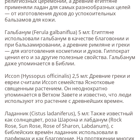
религиозных церемоний, а древние египтяне
применяли ладан для самых разнообразных целей
— от изготовления духов до успокоительных
бальзамов для кожи.
Гальбанум (Ferula galbaniflua) 5 мл: Египтяне
использовали гальбанум в качестве благовонии и
при бальзамировании, а древние римляне и греки
— для изготовления косметики и духов. Гиппократ
ценил его и за другие полезные свойства. Гальбанум
даже упоминается в Библии.
Иссоп (Hyssopus officinalis) 2,5 мл: Древние греки и
евреи считали Иссоп семейства Яснотковые
священным растением. Он неоднократно
упоминается в Ветхом Завете и известно, что люди
используют это растение с древнейших времен.
Ладанник (Cistus ladaniferus), 5 мл: Также известный
как солнцецвет, роза Шарона и лабданум (Rock
Rose, Sun Rose, Rose of Sharon, Labdanum), с
библейских времён ладанник использовали в
парфюмах и как благовоние. На протяжении многих