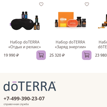
Набор doTERRA
Набор doTERRA
Наб
«Отдых и релакс»
«Заряд энергии»
dōTE
19 990 ₽
25 320 ₽
23 980
+7-499-390-23-07
справочная служба