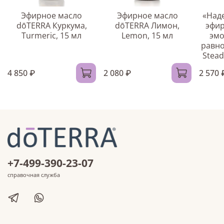
Эфирное масло
Эфирное масло
«Над
dōTERRA Куркума,
dōTERRA Лимон,
эфир
Turmeric, 15 мл
Lemon, 15 мл
эмо
равно
Stead
4 850 ₽
2 080 ₽
2 570 
+7-499-390-23-07
справочная служба