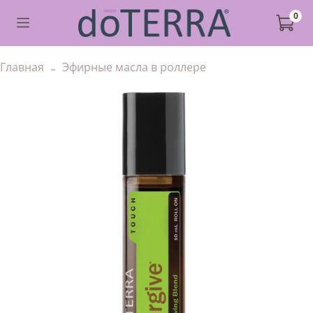
0
Главная
Эфирные масла в роллере