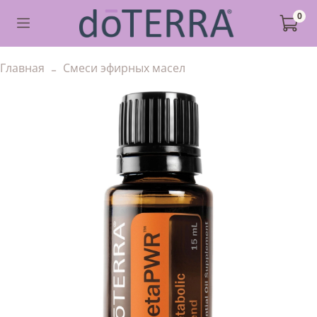
0
Главная
Смеси эфирных масел