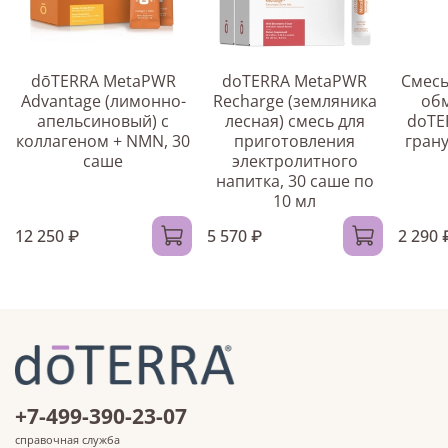
dōTERRA MetaPWR
doTERRA MetaPWR
Смесь
Advantage (лимонно-
Recharge (земляника
об
апельсиновый) с
лесная) смесь для
doTE
коллагеном + NMN, 30
приготовления
грану
саше
электролитного
напитка, 30 саше по
10 мл
12 250 ₽
5 570 ₽
2 290 
+7-499-390-23-07
справочная служба