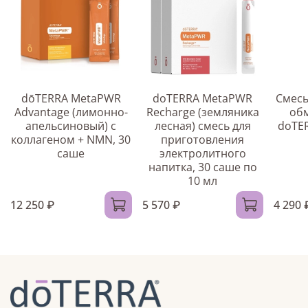
dōTERRA MetaPWR
doTERRA MetaPWR
Смесь
Advantage (лимонно-
Recharge (земляника
об
апельсиновый) с
лесная) смесь для
doTE
коллагеном + NMN, 30
приготовления
саше
электролитного
напитка, 30 саше по
10 мл
12 250 ₽
5 570 ₽
4 290 